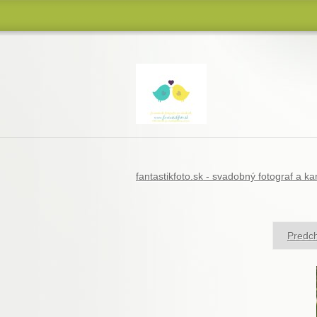
módna a svadobná fotografia + video
fantastikfoto.sk - svadobný fotograf a 
Predch