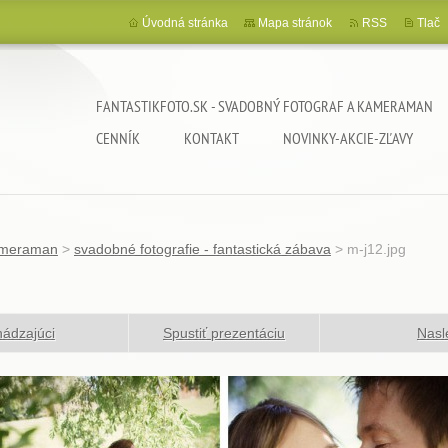
Úvodná stránka
Mapa stránok
RSS
Tlač
FANTASTIKFOTO.SK - SVADOBNÝ FOTOGRAF A KAMERAMAN
CENNÍK
KONTAKT
NOVINKY-AKCIE-ZĽAVY
kameraman
>
svadobné fotografie - fantastická zábava
>
m-j12.jpg
ádzajúci
Spustiť prezentáciu
Nasl